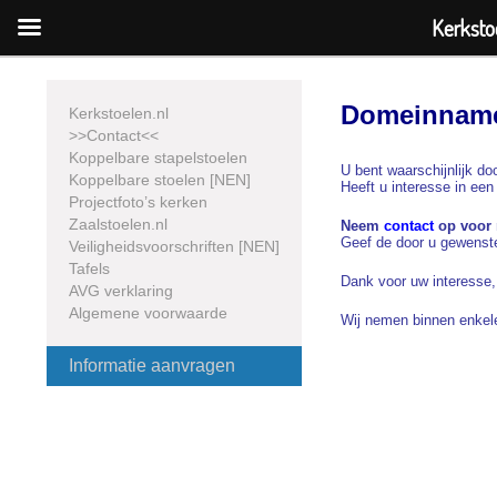
Kerkstoe
Skip
to
content
Domeinname
Kerkstoelen.nl
>>Contact<<
Koppelbare stapelstoelen
U bent waarschijnlijk d
Koppelbare stoelen [NEN]
Heeft u interesse in e
Projectfoto’s kerken
Zaalstoelen.nl
Neem
contact
op voor 
Geef de door u gewenste
Veiligheidsvoorschriften [NEN]
Tafels
Dank voor uw interesse,
AVG verklaring
Algemene voorwaarde
Wij nemen binnen enkel
Informatie aanvragen